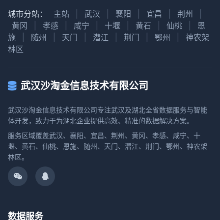
城市分站：
主站
|
武汉
|
襄阳
|
宜昌
|
荆州
|
黄冈
|
孝感
|
咸宁
|
十堰
|
黄石
|
仙桃
|
恩
施
|
随州
|
天门
|
潜江
|
荆门
|
鄂州
|
神农架
林区
武汉沙淘金信息技术有限公司
武汉沙淘金信息技术有限公司专注武汉及湖北全省数据服务与智能
体开发，致力于为湖北企业提供高效、精准的数据解决方案。
服务区域覆盖武汉、襄阳、宜昌、荆州、黄冈、孝感、咸宁、十
堰、黄石、仙桃、恩施、随州、天门、潜江、荆门、鄂州、神农架
林区。
数据服务