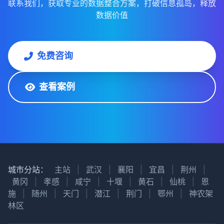
联系我们，获取专业的数据整合方案，打破信息孤岛，释放
数据价值
免费咨询
查看案例
城市分站：
主站
|
武汉
|
襄阳
|
宜昌
|
荆州
|
黄冈
|
孝感
|
咸宁
|
十堰
|
黄石
|
仙桃
|
恩
施
|
随州
|
天门
|
潜江
|
荆门
|
鄂州
|
神农架
林区