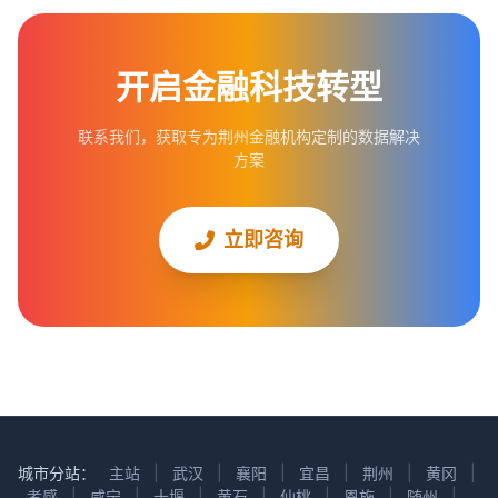
开启金融科技转型
联系我们，获取专为荆州金融机构定制的数据解决
方案
立即咨询
城市分站：
主站
|
武汉
|
襄阳
|
宜昌
|
荆州
|
黄冈
|
孝感
|
咸宁
|
十堰
|
黄石
|
仙桃
|
恩施
|
随州
|