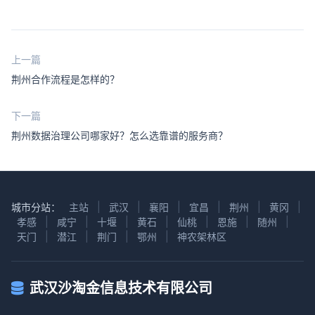
上一篇
荆州合作流程是怎样的？
下一篇
荆州数据治理公司哪家好？怎么选靠谱的服务商？
城市分站：
主站
|
武汉
|
襄阳
|
宜昌
|
荆州
|
黄冈
|
孝感
|
咸宁
|
十堰
|
黄石
|
仙桃
|
恩施
|
随州
|
天门
|
潜江
|
荆门
|
鄂州
|
神农架林区
武汉沙淘金信息技术有限公司