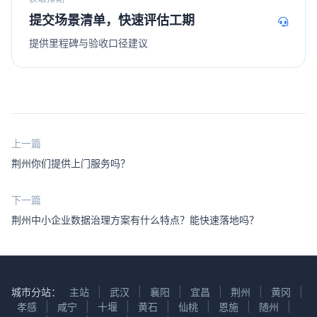
提交场景清单，快速评估工期
提供里程碑与验收口径建议
上一篇
荆州你们提供上门服务吗？
下一篇
荆州中小企业数据治理方案有什么特点？能快速落地吗？
城市分站：
主站
|
武汉
|
襄阳
|
宜昌
|
荆州
|
黄冈
|
孝感
|
咸宁
|
十堰
|
黄石
|
仙桃
|
恩施
|
随州
|